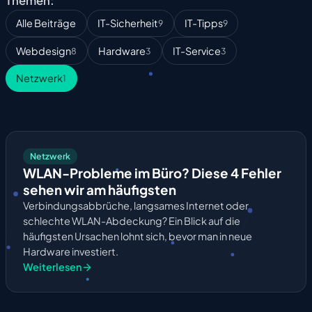
Themen:
Alle Beiträge
IT-Sicherheit
IT-Tipps
9
9
Webdesign
Hardware
IT-Service
8
3
3
Netzwerk
1
Netzwerk
WLAN-Probleme im Büro? Diese 4 Fehler
sehen wir am häufigsten
Verbindungsabbrüche, langsames Internet oder
schlechte WLAN-Abdeckung? Ein Blick auf die
häufigsten Ursachen lohnt sich, bevor man in neue
Hardware investiert.
Weiterlesen