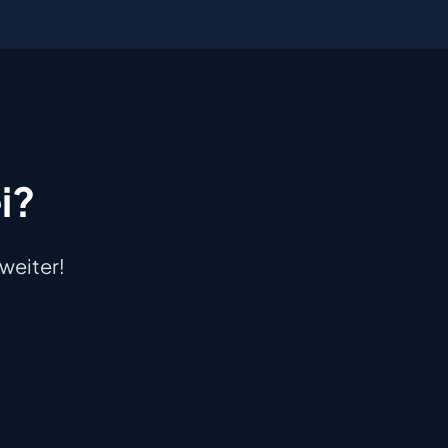
i?
 weiter!