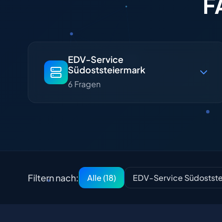
F
EDV-Service
Südoststeiermark
6 Fragen
Filtern nach:
Alle (18)
EDV-Service Südostst