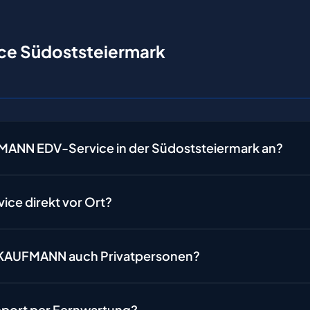
ce Südoststeiermark
ANN EDV-Service in der Südoststeiermark an?
ice direkt vor Ort?
RKAUFMANN auch Privatpersonen?
port per Fernwartung?