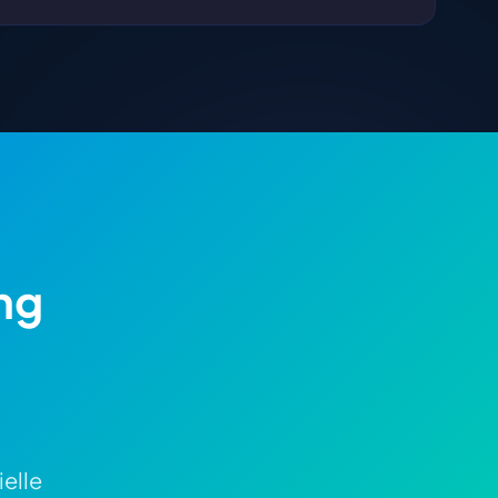
ng
elle