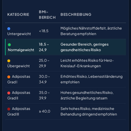
BMI-
KATEGORIE
BESCHREIBUNG
BEREICH
Mögliches Nährstoffdefizit, ärztliche
< 18,5
Untergewicht
Beratung empfohlen
18,5 –
Gesunder Bereich, geringes
Normalgewicht
24,9
gesundheitliches Risiko
25,0 –
Leicht erhöhtes Risiko für Herz-
Übergewicht
29,9
Kreislauf-Erkrankungen
Adipositas
30,0 –
Erhöhtes Risiko, Lebensstiländerung
Grad I
34,9
empfohlen
Adipositas
35,0 –
Hohes gesundheitliches Risiko,
Grad II
39,9
ärztliche Begleitung ratsam
Adipositas
Sehr hohes Risiko, medizinische
≥ 40,0
Grad III
Behandlung dringend empfohlen