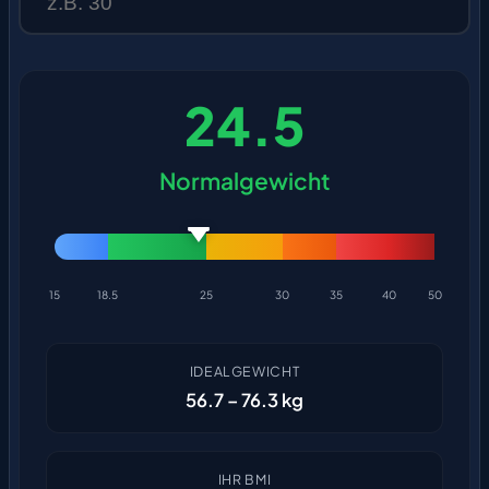
24.5
Normalgewicht
15
18.5
25
30
35
40
50
IDEALGEWICHT
56.7 – 76.3 kg
IHR BMI