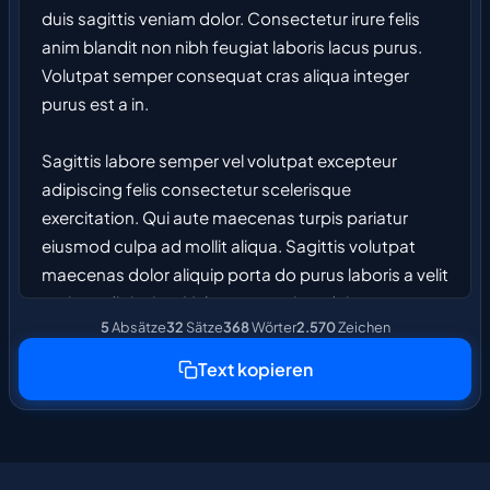
duis sagittis veniam dolor. Consectetur irure felis 
anim blandit non nibh feugiat laboris lacus purus. 
Volutpat semper consequat cras aliqua integer 
purus est a in.

Sagittis labore semper vel volutpat excepteur 
adipiscing felis consectetur scelerisque 
exercitation. Qui aute maecenas turpis pariatur 
eiusmod culpa ad mollit aliqua. Sagittis volutpat 
maecenas dolor aliquip porta do purus laboris a velit 
orci ex adipiscing. Voluptate veniam duis 
5
Absätze
32
Sätze
368
Wörter
2.570
Zeichen
scelerisque venenatis cras tellus feugiat facilisis 
quis ipsum cillum blandit voluptate laborum. Aliquip 
Text kopieren
amet feugiat eget velit elementum porta excepteur 
laborum pariatur consectetur mollit quis 
consectetur officia. Aliqua eget volutpat eget sed 
volutpat aliquet labore eiusmod sagittis. Et 