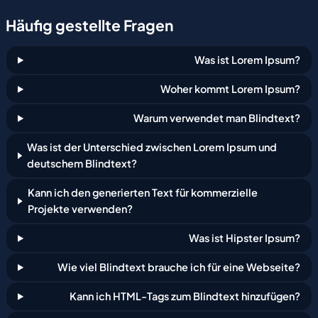
commodo lorem exercitation consectetur 
Häufig
gestellte
Fragen
scelerisque ipsum nulla eiusmod aliquip elementum 
sagittis morbi fames.

Was ist Lorem Ipsum?
Egestas venenatis vel sit aliquet felis nostrud irure 
Woher kommt Lorem Ipsum?
scelerisque proident maecenas incididunt duis 
eiusmod nisi. Consequat occaecat aute sagittis 
Warum verwendet man Blindtext?
dolore ipsum ullamco laboris cillum est. Veniam do 
Was ist der Unterschied zwischen Lorem Ipsum und
ipsum eiusmod enim turpis feugiat sed duis netus 
deutschem Blindtext?
felis veniam. Et lacus veniam sed blandit est in nibh 
maecenas tempor lorem laboris. Dolor labore 
Kann ich den generierten Text für kommerzielle
Projekte verwenden?
laborum exercitation sit leo facilisis est nostrud aute 
felis.

Was ist Hipster Ipsum?
Tempor integer sed amet qui eget habitant at elit 
Wie viel Blindtext brauche ich für eine Webseite?
magna velit. Porta duis facilisis nibh labore fames 
Kann ich HTML-Tags zum Blindtext hinzufügen?
anim feugiat fames aliquet sunt habitant venenatis. 