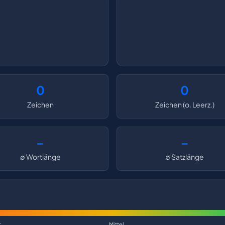
0
0
Zeichen
Zeichen (o. Leerz.)
–
–
∅ Wortlänge
∅ Satzlänge
r
Mittel