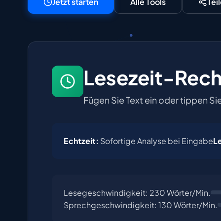
Jetzt starten
Alle Tools
Tei
Lesezeit-Rec
Fügen Sie Text ein oder tippen Si
Echtzeit:
Sofortige Analyse bei Eingabe
L
Lesegeschwindigkeit:
230
Wörter/Min.
Sprechgeschwindigkeit:
130
Wörter/Min.