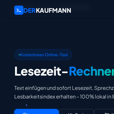
Startseite
Tools
Lesezeit-Rechner
DER
KAUFMANN
Kostenloses Online-Tool
Lesezeit-
Rechne
Text einfügen und sofort Lesezeit, Sprech
Lesbarkeitsindex erhalten – 100% lokal in