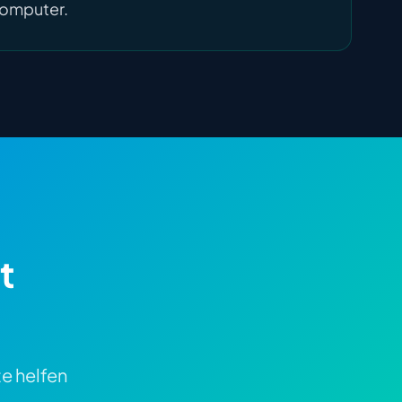
 Computer.
t
e helfen