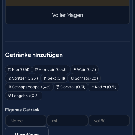
Voller Magen
Getränke hinzufügen
🍺 Bier (0,5l)
🍺 Bier klein (0,33l)
🍷 Wein (0,2l)
🍷 Spritzer (0,25l)
🥂 Sekt (0,1l)
🥛 Schnaps (2cl)
🥛 Schnaps doppelt (4cl)
🍸 Cocktail (0,3l)
🥤 Radler (0,5l)
🍹 Longdrink (0,3l)
Eigenes Getränk
Hinzufügen