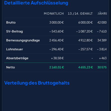
Detaillierte Aufschlüsselung
MONATLICH
13./14. GEHALT
JÄHRLI
Brutto
3 000,00 €
6 000,00 €
42 000,00
SV-Beitrag
− 543,60 €
− 1 087,20 €
− 7 610,40
Bemessungsgrundlage
2 456,40 €
4 912,80 €
34 389,60
Lohnsteuer
− 296,40 €
− 257,57 €
− 3 814,31
Absetzbeträge
+ 38,58 €
-
+ 463,00
Netto
2 160,01 €
4 655,23 €
30 575,29
Verteilung des Bruttogehalts