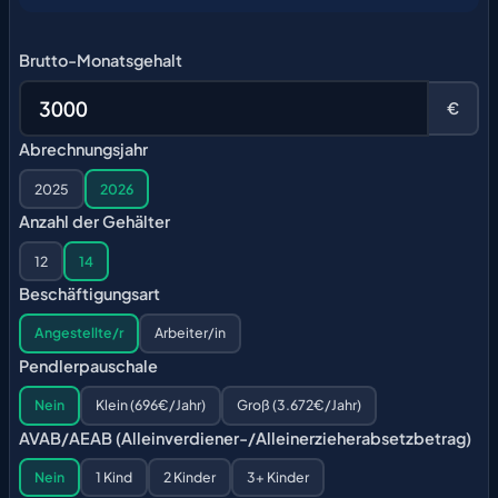
Brutto-Monatsgehalt
€
Abrechnungsjahr
2025
2026
Anzahl der Gehälter
12
14
Beschäftigungsart
Angestellte/r
Arbeiter/in
Pendlerpauschale
Nein
Klein (696€/Jahr)
Groß (3.672€/Jahr)
AVAB/AEAB (Alleinverdiener-/Alleinerzieherabsetzbetrag)
Nein
1 Kind
2 Kinder
3+ Kinder