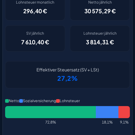
Lohnsteuer monatlich
Netto jährlich
296,40 €
30 575,29 €
SV jährlich
Lohnsteuer jährlich
7 610,40 €
3 814,31 €
Effektiver Steuersatz (SV + LSt)
27,2%
Netto
Sozialversicherung
Lohnsteuer
72,8%
18,1%
9,1%