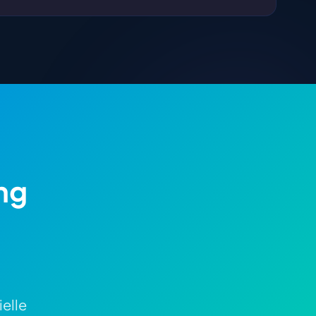
ng
elle