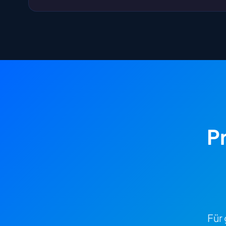
P
Für