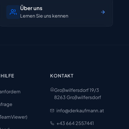
Über uns
Lernen Sie uns kennen
 HILFE
KONTAKT
Großwilfersdorf 19/3
anfordern
8263 Großwilfersdorf
nfrage
info@derkaufmann.at
(TeamViewer)
+43 664 2557441